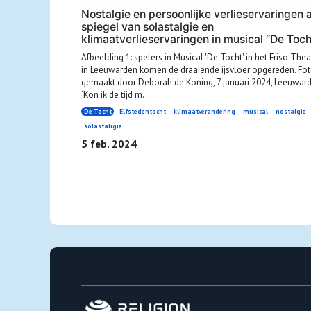
Nostalgie en persoonlijke verlieservaringen a
spiegel van solastalgie en
klimaatverlieservaringen in musical “De Toch
Afbeelding 1: spelers in Musical 'De Tocht' in het Friso Thea
in Leeuwarden komen de draaiende ijsvloer opgereden. Fo
gemaakt door Deborah de Koning, 7 januari 2024, Leeuward
‘Kon ik de tijd m...
De Tocht
Elfstedentocht
klimaatverandering
musical
nostalgie
solastaligie
5 feb. 2024