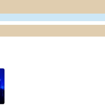
Project
Blogs
Onderzoeksoutput
Evenementen
Nieuws