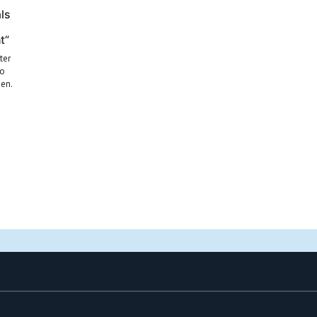
ls
t”
ter
to
en.